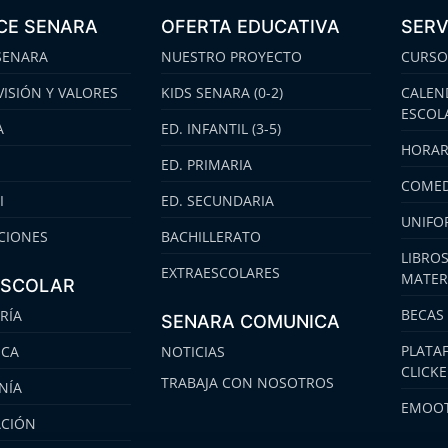
CE SENARA
OFERTA EDUCATIVA
SERV
SENARA
NUESTRO PROYECTO
CURSO
VISIÓN Y VALORES
KIDS SENARA (0-2)
CALEN
ESCOL
A
ED. INFANTIL (3-5)
HORAR
ED. PRIMARIA
COMED
I
ED. SECUNDARIA
UNIFO
CIONES
BACHILLERATO
LIBROS
EXTRAESCOLARES
MATER
ESCOLAR
BECAS
RÍA
SENARA COMUNICA
PLATA
ECA
NOTICIAS
CLICK
TRABAJA CON NOSOTROS
NÍA
EMOOT
ACIÓN