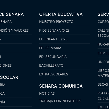
CE SENARA
OFERTA EDUCATIVA
SERV
SENARA
NUESTRO PROYECTO
CURSO
VISIÓN Y VALORES
KIDS SENARA (0-2)
CALEN
ESCOL
A
ED. INFANTIL (3-5)
HORAR
ED. PRIMARIA
COMED
I
ED. SECUNDARIA
UNIFO
CIONES
BACHILLERATO
LIBROS
EXTRAESCOLARES
MATER
ESCOLAR
BECAS
RÍA
SENARA COMUNICA
PLATA
ECA
NOTICIAS
CLICK
TRABAJA CON NOSOTROS
NÍA
EMOOT