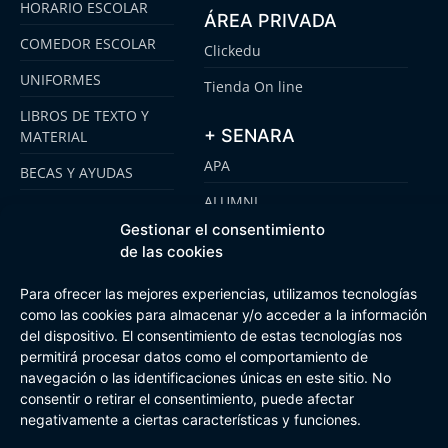
HORARIO ESCOLAR
ÁREA PRIVADA
COMEDOR ESCOLAR
Clickedu
UNIFORMES
Tienda On line
LIBROS DE TEXTO Y
+ SENARA
MATERIAL
APA
BECAS Y AYUDAS
ALUMNI
PLATAFORMA
CLICKEDU
Gestionar el consentimiento
SENARA SENIOR
de las cookies
EMOOTI COLEGIOS
FUNDACIÓN SENARA
Para ofrecer las mejores experiencias, utilizamos tecnologías
como las cookies para almacenar y/o acceder a la información
del dispositivo. El consentimiento de estas tecnologías nos
permitirá procesar datos como el comportamiento de
Aviso Legal
Política de cookies
Canal de Información Interna
Buzón Plan Regional
navegación o las identificaciones únicas en este sitio. No
consentir o retirar el consentimiento, puede afectar
negativamente a ciertas características y funciones.