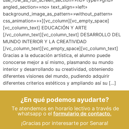
use_row_as_full_screen_section=»no» type=»grid»
angled_section=»no» text_align=»left»
background_image_as_pattern=»without_pattern»
css_animation=»»][vc_column][vc_empty_space]
[vc_column_text] EDUCACIÓN Y ARTE
[/vc_column_text][vc_column_text] DESARROLLO DEL
MUNDO INTERIOR Y LA CREATIVIDAD
[/vc_column_text][vc_empty_space][vc_column_text]
Gracias a la educación artística, el alumno puede
conocerse mejor a sí mismo, plasmando su mundo
interior y desarrollando su creatividad, obteniendo
diferentes visiones del mundo, pudiendo adquirir
diferentes criterios estéticos y ampliando así su […]
¿En qué podemos ayudarte?
Te atendemos en horario lectivo a través de
whatsapp o el
formulario de contacto.
¡Gracias por interesarte por Senara!