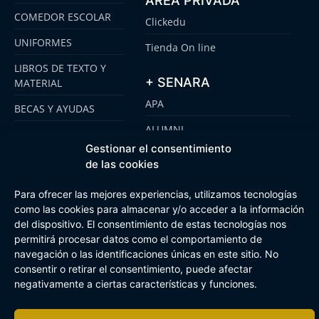
ÁREA PRIVADA
COMEDOR ESCOLAR
Clickedu
UNIFORMES
Tienda On line
LIBROS DE TEXTO Y
+ SENARA
MATERIAL
APA
BECAS Y AYUDAS
ALUMNI
PLATAFORMA
Gestionar el consentimiento
CLICKEDU
SENARA SENIOR
de las cookies
EMOOTI COLEGIOS
FUNDACIÓN SENARA
Para ofrecer las mejores experiencias, utilizamos tecnologías
como las cookies para almacenar y/o acceder a la información
del dispositivo. El consentimiento de estas tecnologías nos
permitirá procesar datos como el comportamiento de
Aviso Legal
Política de cookies
Canal de Información Interna
navegación o las identificaciones únicas en este sitio. No
Buzón Plan Regional
consentir o retirar el consentimiento, puede afectar
negativamente a ciertas características y funciones.