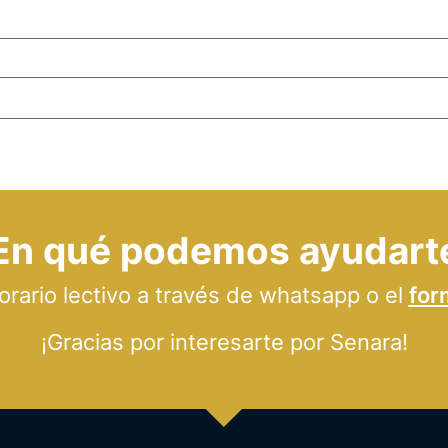
En qué podemos ayudart
ario lectivo a través de whatsapp o el
for
¡Gracias por interesarte por Senara!