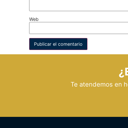
Web
¿
Te atendemos en hor