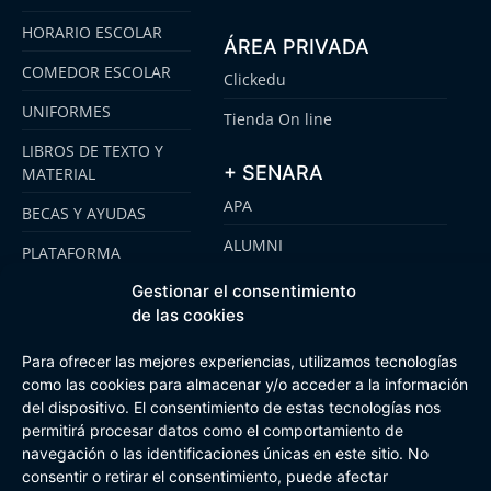
HORARIO ESCOLAR
ÁREA PRIVADA
COMEDOR ESCOLAR
Clickedu
UNIFORMES
Tienda On line
LIBROS DE TEXTO Y
+ SENARA
MATERIAL
APA
BECAS Y AYUDAS
ALUMNI
PLATAFORMA
CLICKEDU
SENARA SENIOR
Gestionar el consentimiento
EMOOTI COLEGIOS
de las cookies
FUNDACIÓN SENARA
Para ofrecer las mejores experiencias, utilizamos tecnologías
como las cookies para almacenar y/o acceder a la información
del dispositivo. El consentimiento de estas tecnologías nos
Aviso Legal
Política de cookies
Canal de Información Interna
permitirá procesar datos como el comportamiento de
Buzón Plan Regional
navegación o las identificaciones únicas en este sitio. No
consentir o retirar el consentimiento, puede afectar