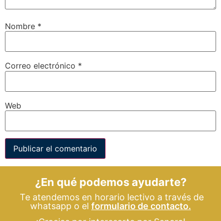
Nombre
*
Correo electrónico
*
Web
¿En qué podemos ayudarte?
Te atendemos en horario lectivo a través de
whatsapp o el
formulario de contacto.