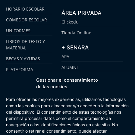
HORARIO ESCOLAR
ÁREA PRIVADA
COMEDOR ESCOLAR
Clickedu
UNIFORMES
Tienda On line
LIBROS DE TEXTO Y
+ SENARA
MATERIAL
APA
BECAS Y AYUDAS
ALUMNI
PLATAFORMA
CLICKEDU
SENARA SENIOR
Gestionar el consentimiento
EMOOTI COLEGIOS
de las cookies
FUNDACIÓN SENARA
Para ofrecer las mejores experiencias, utilizamos tecnologías
como las cookies para almacenar y/o acceder a la información
del dispositivo. El consentimiento de estas tecnologías nos
Aviso Legal
Política de cookies
Canal de Información Interna
permitirá procesar datos como el comportamiento de
Buzón Plan Regional
navegación o las identificaciones únicas en este sitio. No
consentir o retirar el consentimiento, puede afectar