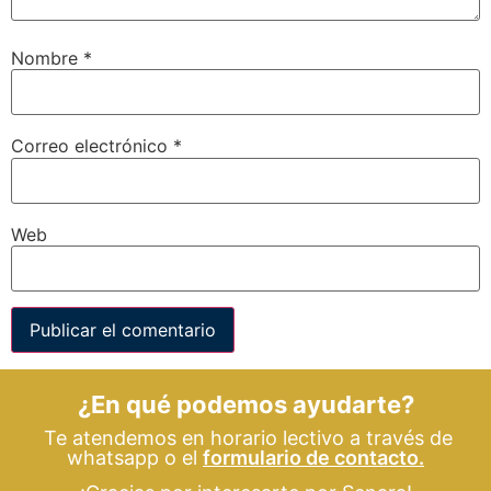
Nombre
*
Correo electrónico
*
Web
¿En qué podemos ayudarte?
Te atendemos en horario lectivo a través de
whatsapp o el
formulario de contacto.