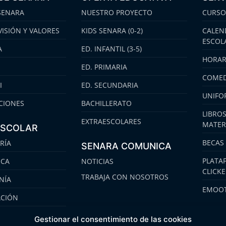
SENARA
NUESTRO PROYECTO
CURSO
VISIÓN Y VALORES
KIDS SENARA (0-2)
CALEN
ESCOL
A
ED. INFANTIL (3-5)
HORAR
ED. PRIMARIA
COMED
I
ED. SECUNDARIA
UNIFO
CIONES
BACHILLERATO
LIBROS
EXTRAESCOLARES
MATER
ESCOLAR
BECAS
RÍA
SENARA COMUNICA
PLATA
ECA
NOTICIAS
CLICK
TRABAJA CON NOSOTROS
NÍA
EMOOT
ACIÓN
S
Gestionar el consentimiento de las cookies