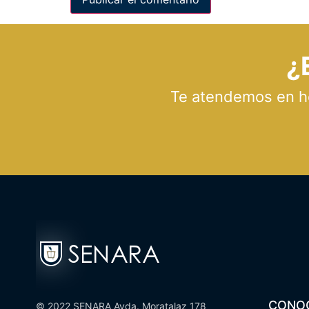
¿
Te atendemos en hor
CONO
© 2022 SENARA Avda. Moratalaz 178